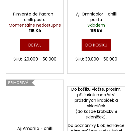
Pimiente de Padron -
Aji Omnicolor - chilli
chilli pasta
pasta
Momentálně nedostupné
Skladem
115 Kč
115 Kč
DETAIL
DO KOŠÍKU
SHU: 20.000 - 50.000
SHU: 30.000 - 50.000
PŘIHOŘÍVÁ
Do košíku vložte, prosím,
příslušné množství
prázdných krabiček a
skleniček
(do každé krabičky 8
skleniček).
Do poznámky k objednávce
Aji Amarillo - chilli
nám můžete uvést, jak si