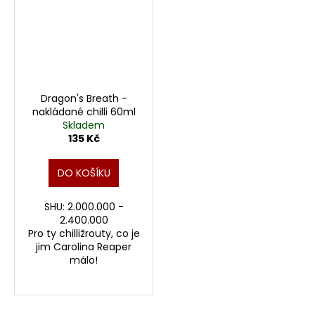
Dragon's Breath -
nakládané chilli 60ml
Skladem
135 Kč
DO KOŠÍKU
SHU: 2.000.000 -
2.400.000
Pro ty chilližrouty, co je
jim Carolina Reaper
málo!