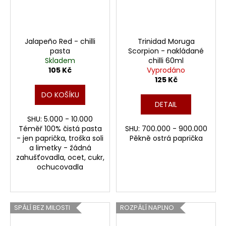
Jalapeño Red - chilli
Trinidad Moruga
pasta
Scorpion - nakládané
Skladem
chilli 60ml
105 Kč
Vyprodáno
125 Kč
DO KOŠÍKU
DETAIL
SHU: 5.000 - 10.000
Téměř 100% čistá pasta
SHU: 700.000 - 900.000
- jen paprička, troška soli
Pěkně ostrá paprička
a limetky - žádná
zahušťovadla, ocet, cukr,
ochucovadla
SPÁLÍ BEZ MILOSTI
ROZPÁLÍ NAPLNO