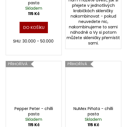
pasta
přejete v jednotlivých
Skladem
krabičkách skleničky
115 Kč
nakombinovat - pokud
neuvedete nic,
nakombinujeme to sami
DO KOŠÍKU
náhodně a Vy si potom
můžete skleničky přemístit
SHU: 30.000 - 50.000
sami.
PŘIHOŘÍVÁ
PŘIHOŘÍVÁ
Pepper Peter - chilli
NuMex Piñata - chilli
pasta
pasta
Skladem
Skladem
115 Kč
115 Kč