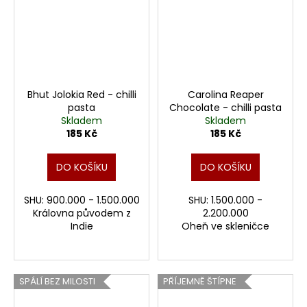
Bhut Jolokia Red - chilli
Carolina Reaper
pasta
Chocolate - chilli pasta
Skladem
Skladem
185 Kč
185 Kč
DO KOŠÍKU
DO KOŠÍKU
SHU: 900.000 - 1.500.000
SHU: 1.500.000 -
Královna původem z
2.200.000
Indie
Oheň ve skleničce
SPÁLÍ BEZ MILOSTI
PŘÍJEMNĚ ŠTÍPNE