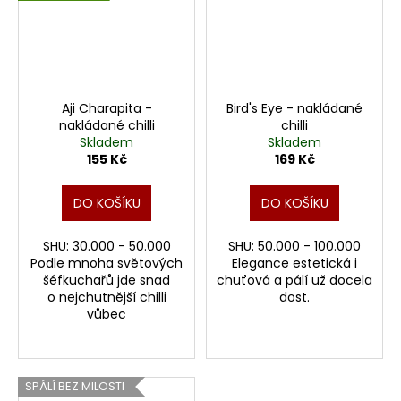
Aji Charapita -
Bird's Eye - nakládané
nakládané chilli
chilli
Skladem
Skladem
155 Kč
169 Kč
DO KOŠÍKU
DO KOŠÍKU
SHU: 30.000 - 50.000
SHU: 50.000 - 100.000
Podle mnoha světových
Elegance estetická i
šéfkuchařů jde snad
chuťová a pálí už docela
o nejchutnější chilli
dost.
vůbec
SPÁLÍ BEZ MILOSTI