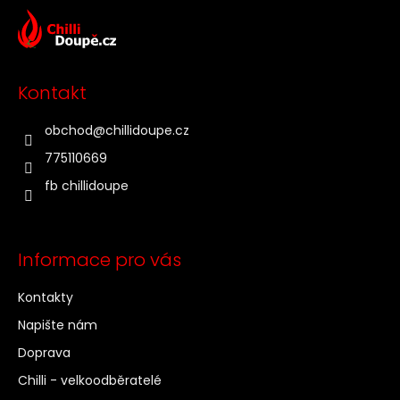
á
p
a
t
Kontakt
í
obchod
@
chillidoupe.cz
775110669
fb chillidoupe
Informace pro vás
Kontakty
Napište nám
Doprava
Chilli - velkoodběratelé