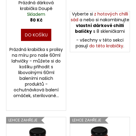
t
r
Prázdná dárková
krabička Doupě
ů
o
Vyberte si
z hotových chilli
Skladem
d
sád
a nebo si nakombinujte
80 Kč
u
vlastní dárkové chilli
balíčky
s 8 skleničkami
k
DO KOŠÍKU
- všechny v této sekci
t
pasují
do této krabičky
.
ů
Prázdná krabička s prolisy
na míru pro naše 60ml
lahvičky - můžete si do
košíku přihodit s
libovolnými 60ml
baleními našich
produktů -
ochutnávková balení
omáček, sterilované...
LEHCE ZAHŘEJE
LEHCE ZAHŘEJE