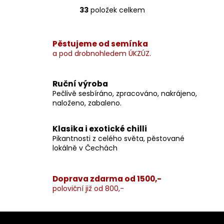
33
položek celkem
O
v
l
Pěstujeme od semínka
á
a pod drobnohledem ÚKZÚZ.
d
a
c
Ruční výroba
í
Pečlivě sesbíráno, zpracováno, nakrájeno,
p
naloženo, zabaleno.
r
v
Klasika i exotické chilli
k
Pikantnosti z celého světa, pěstované
y
lokálně v Čechách
v
ý
p
Doprava zdarma od 1500,-
poloviční již od 800,-
i
s
u
Z