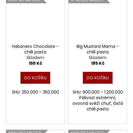
Habanero Chocolate -
Big Mustard Mama -
chilli pasta
chilli pasta
Skladem
Skladem
155 Kč
185 Kč
DO KOŠÍKU
DO KOŠÍKU
SHU: 250.000 - 350.000
SHU: 900.000 - 1.200.000
Pálivost extrémní,
ovocná svěží chuť, čistá
chilli pasta
SPÁLÍ BEZ MILOSTI
SPÁLÍ BEZ MILOSTI