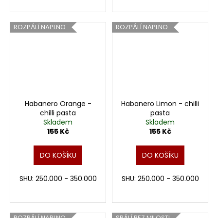
ROZPÁLÍ NAPLNO
ROZPÁLÍ NAPLNO
Habanero Orange -
Habanero Limon - chilli
chilli pasta
pasta
Skladem
Skladem
155 Kč
155 Kč
DO KOŠÍKU
DO KOŠÍKU
SHU: 250.000 - 350.000
SHU: 250.000 - 350.000
ROZPÁLÍ NAPLNO
SPÁLÍ BEZ MILOSTI