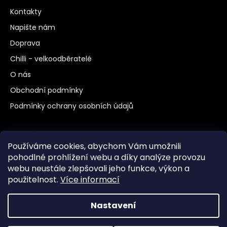
Kontakty
Napište nám
Doprava
Chilli - velkoodběratelé
O nás
Obchodní podmínky
Podmínky ochrany osobních údajů
Další odkazy
Používáme cookies, abychom Vám umožnili
Chilli a pěstování
pohodlné prohlížení webu a díky analýze provozu
webu neustále zlepšovali jeho funkce, výkon a
Vaření
použitelnost.
Více informací
Jak správně psát chilli
Nastavení
Vytvořil Shoptet