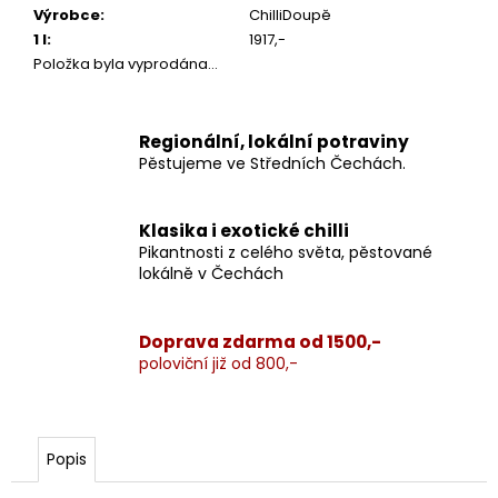
Výrobce
:
ChilliDoupě
1 l
:
1917,-
Položka byla vyprodána…
Regionální, lokální potraviny
Pěstujeme ve Středních Čechách.
Klasika i exotické chilli
Pikantnosti z celého světa, pěstované
lokálně v Čechách
Doprava zdarma od 1500,-
poloviční již od 800,-
Popis