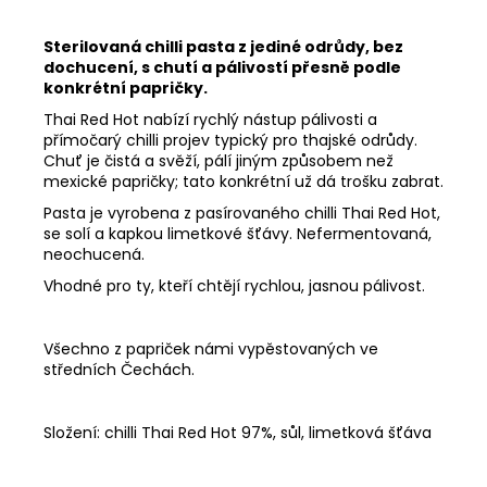
Sterilovaná chilli pasta z jediné odrůdy, bez
dochucení, s chutí a pálivostí přesně podle
konkrétní papričky.
Thai Red Hot nabízí rychlý nástup pálivosti a
přímočarý chilli projev typický pro thajské odrůdy.
Chuť je čistá a svěží, pálí jiným způsobem než
mexické papričky; tato konkrétní už dá trošku zabrat.
Pasta je vyrobena z pasírovaného chilli Thai Red Hot,
se solí a kapkou limetkové šťávy. Nefermentovaná,
neochucená.
Vhodné pro ty, kteří chtějí rychlou, jasnou pálivost.
Všechno z papriček námi vypěstovaných ve
středních Čechách.
Složení: chilli Thai Red Hot 97%, sůl, limetková šťáva