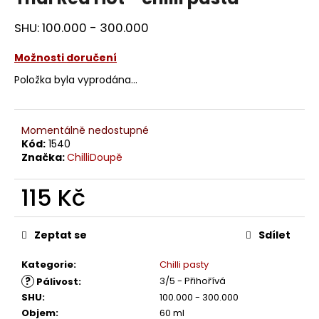
SHU: 100.000 - 300.000
Možnosti doručení
Položka byla vyprodána…
Momentálně nedostupné
Kód:
1540
Značka:
ChilliDoupě
115 Kč
Měrná
cena:
Zeptat se
Sdílet
Kategorie
:
Chilli pasty
?
3/5 - Přihořívá
Pálivost
:
SHU
:
100.000 - 300.000
Objem
:
60 ml