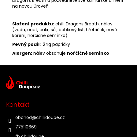
Dragon's Breath a pozvedněte své kulinářské umění
na novou úroveň.
Složení
produktu:
chilli Dragons Breath, nálev
(voda, ocet, cukr, sůl, bobkový list, hřebíček, nové
koření, hořčičné semínko)
Pevný podíl:
24g papričky
Alergen:
nálev obsahuje
hořčičné semínko
Z
á
p
a
t
Kontakt
í
obchod
@
chillidoupe.cz
775110669
fb chillidoupe