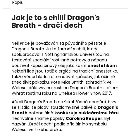
Popis
Jak je to s chilli Dragon's
Breath - dračí dech
Neil Price je považován za původního pěstitele
Dragon's Breath. Je to farmář s chilli, který
spolupracoval s Nottinghamskou univerzitou na
testování speciální rostlinné potravy a nápadu
používat kapsaicinový olej jako kožní
anestetikum
.
Někteří lidé jsou totiž alergičtí na tradiční anestetika,
takže vědci hledají alternativní způsoby, jak účinně
znecitlivit pokožku. Poté Mike Smith, zahradník ve
Walesu, dále vyvinul rostlinu Dragon's Breath s cílem
vyhrát rostlinu roku na Chelsea Flower Show 2017.
Ačkoli Dragon's Breath nezískal žádná ocenění, brzy
se zjistilo, že plody jsou zlomyslně pálivé a
Dragon's
Breath
potenciálně
konkuruje nukleárnímu žáru
nechvalně známé papriky
Carolina Reaper
. Byl
nazván „Dračí dech“ podle oficiálního symbolu
Walesu, velšského draka.