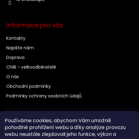
Informace pro vás
Kontakty
Napište nám
Doprava
Chilli - velkoodběratelé
O nás
Obchodní podmínky
Podmínky ochrany osobních údajů
Další odkazy
Používáme cookies, abychom Vám umožnili
Chilli a pěstování
pohodlné prohlížení webu a díky analýze provozu
webu neustále zlepšovali jeho funkce, výkon a
Vaření