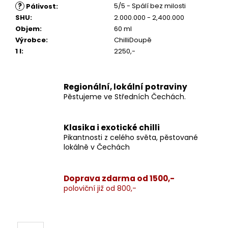
?
5/5 - Spálí bez milosti
Pálivost
:
SHU
:
2.000.000 - 2,400.000
Objem
:
60 ml
Výrobce
:
ChilliDoupě
1 l
:
2250,-
Regionální, lokální potraviny
Pěstujeme ve Středních Čechách.
Klasika i exotické chilli
Pikantnosti z celého světa, pěstované
lokálně v Čechách
Doprava zdarma od 1500,-
poloviční již od 800,-