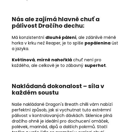
Nás ale zajímá hlavně chuť a
pálivost Dračího dechu:
Má konzistentní
dlouhé pálení
, ale zdánlivě méně
horka v krku než Reaper, je to spíše
popálenina
úst
a jazyka.
Květinová
,
mírně nahořklá
chuť není pro
každého, ale celkově je to zábavný
superhot
.
Nakládaná dokonalost – síla v
každém soustu
Naše nakládané Dragon's Breath chilli vám nabízí
perfektní způsob, jak si vychutnat tuto extrémní
pálivost v kontrolovaných dávkách. Sklenice plná
dračího ohně je ideální pro dochucení omáček,
polévek, marinád, dipů a dalších pokrmů. Stačí