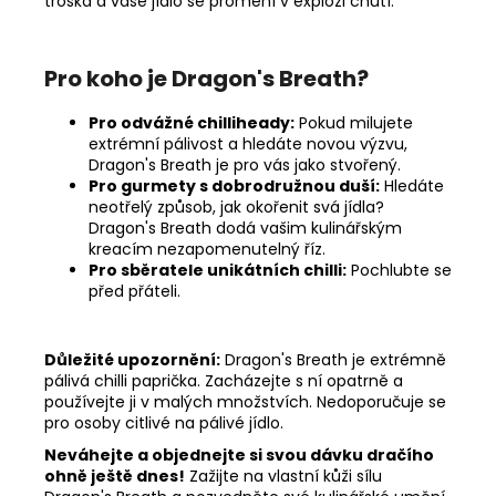
troška a vaše jídlo se promění v explozi chutí.
Pro koho je Dragon's Breath?
Pro odvážné chilliheady:
Pokud milujete
extrémní pálivost a hledáte novou výzvu,
Dragon's Breath je pro vás jako stvořený.
Pro gurmety s dobrodružnou duší:
Hledáte
neotřelý způsob, jak okořenit svá jídla?
Dragon's Breath dodá vašim kulinářským
kreacím nezapomenutelný říz.
Pro sběratele unikátních chilli:
Pochlubte se
před přáteli.
Důležité upozornění:
Dragon's Breath je extrémně
pálivá chilli paprička. Zacházejte s ní opatrně a
používejte ji v malých množstvích. Nedoporučuje se
pro osoby citlivé na pálivé jídlo.
Neváhejte a objednejte si svou dávku dračího
ohně ještě dnes!
Zažijte na vlastní kůži sílu