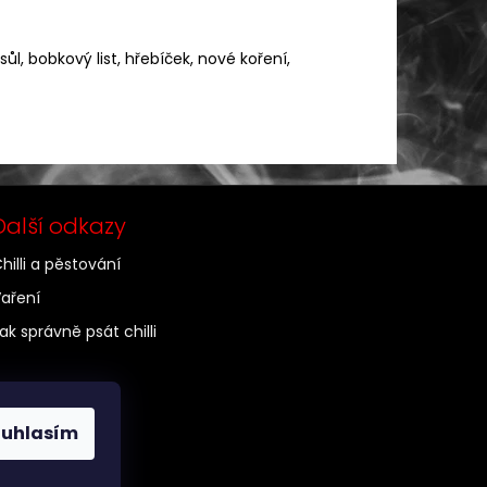
 sůl, bobkový list, hřebíček, nové koření,
Další odkazy
hilli a pěstování
aření
ak správně psát chilli
ouhlasím