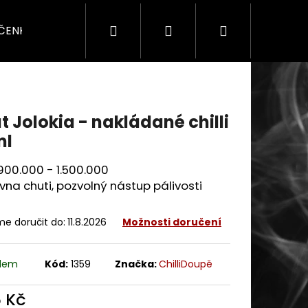
Hledat
Přihlášení
Nákupní
ÍČENKY
SADY & DÁRKY
SEZÓNNÍ
PRO F
košík
t Jolokia - nakládané chilli
ml
900.000 - 1.500.000
vna chuti, pozvolný nástup pálivosti
e doručit do:
11.8.2026
Možnosti doručení
adem
Kód:
1359
Značka:
ChilliDoupě
5 Kč