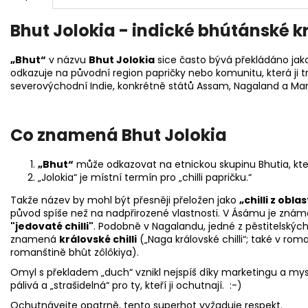
Bhut Jolokia - indické bhútánské kr
„Bhut“
v názvu
Bhut Jolokia
sice často bývá překládáno jako
odkazuje na původní region papričky nebo komunitu, která ji tr
severovýchodní Indie, konkrétně států Assam, Nagaland a Man
Co znamená Bhut Jolokia
„Bhut“
může odkazovat na etnickou skupinu Bhutia, kter
„Jolokia“ je místní termín pro „chilli papričku.“
Takže název by mohl být přesněji přeložen jako
„chilli z obla
původ spíše než na nadpřirozené vlastnosti. V Ásámu je znám
"jedovaté chilli"
. P
odobně v Nagalandu, jedné z pěstitelských o
znamená
královské chilli
(„Naga královské chilli“; také v rom
romanštině bhût zôlôkiya).
Omyl s překladem „duch“ vznikl nejspíš díky marketingu a mys
pálivá a „strašidelná“ pro ty, kteří ji ochutnají. :-)
Ochutnávejte opatrně, tento superhot vyžaduje respekt.