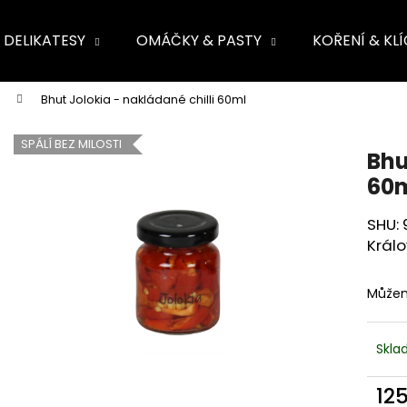
DELIKATESY
OMÁČKY & PASTY
KOŘENÍ & KL
ete najít?
Bhut Jolokia - nakládané chilli 60ml
HLEDAT
SPÁLÍ BEZ MILOSTI
Bhu
60
SHU: 
Králo
Můžem
Skl
12