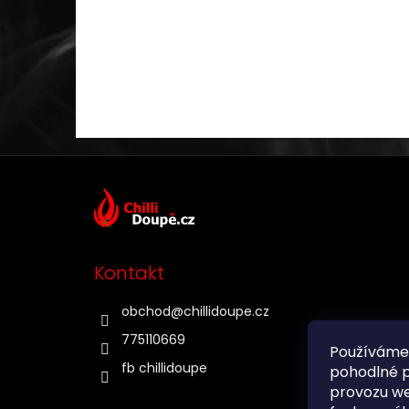
Z
á
p
a
t
Kontakt
í
obchod
@
chillidoupe.cz
775110669
Používáme
fb chillidoupe
pohodlné p
provozu we