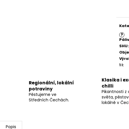
Měr
cena
Kate
?
Páli
SHU
:
Obj
Výr
1 l
:
Klasika i e
Regionální, lokální
chilli
potraviny
Pikantnosti z
Pěstujeme ve
světa, pěsto
Středních Čechách.
lokálně v Če
Popis