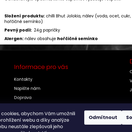
Složení
produktu:
chilli Bhut Jolokia, nálev (voda, ocet, cukr,
hořčičné semínko)
Pevný podíl:
24g papričky
Alergen:
nálev obsahuje
hořčičné semínko
Informace pro vás
C
Kontakty
V
Napište nám
J
Doprava
Chilli - velkoodběratelé
 cookies, abychom Vám umožnili
O nás
Odmítnout
S
rohlížení webu a díky analýze
Obchodní podmínky
bu neustále zlepšovali jeho