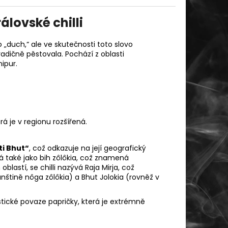
álovské chilli
 „duch,“ ale ve skutečnosti toto slovo
adičně pěstovala. Pochází z oblasti
ipur.
á je v regionu rozšířená.
sti Bhut“
, což odkazuje na její geografický
á také jako
bih zôlôkia
, což znamená
blastí, se chilli nazývá Raja Mirja, což
anštině nôga zôlôkia) a Bhut Jolokia (rovněž v
tické povaze papričky, která je extrémně