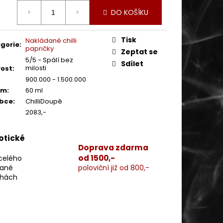
ná
DO KOŠÍKU
:
Tisk
Nakládané chilli
gorie
:
papričky
Zeptat se
5/5 - Spálí bez
Sdílet
milosti
vost
:
900.000 - 1.500.000
em
:
60 ml
obce
:
ChilliDoupě
2083,-
xotické
Doprava zdarma
od 1500,-
 celého
vané
poloviční již od 800,-
chách