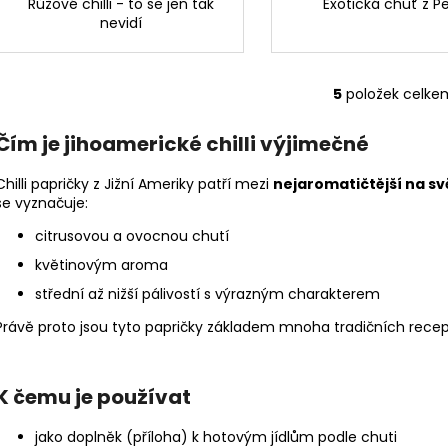
Růžové chilli - to se jen tak
Exotická chuť z P
nevidí
5
položek celke
O
v
Čím je jihoamerické chilli výjimečné
l
á
Chilli papričky z Jižní Ameriky patří mezi
nejaromatičtější na sv
d
se vyznačuje:
a
c
citrusovou a ovocnou chutí
í
květinovým aroma
p
střední až nižší pálivostí s výrazným charakterem
r
v
Právě proto jsou tyto papričky základem mnoha tradičních recept
k
y
v
K čemu je používat
ý
p
jako doplněk (příloha) k hotovým jídlům podle chuti