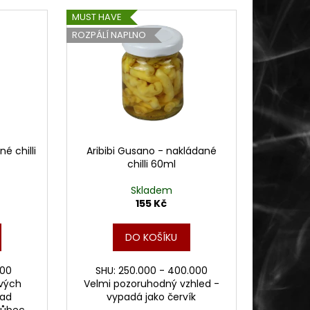
MUST HAVE
ROZPÁLÍ NAPLNO
é chilli
Aribibi Gusano - nakládané
chilli 60ml
Skladem
155 Kč
DO KOŠÍKU
000
SHU: 250.000 - 400.000
vých
Velmi pozoruhodný vzhled -
nad
vypadá jako červík
 vůbec