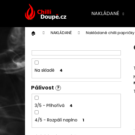
K
Přejít
na
o
NAKLÁDANÉ
obsah
Co potřebuj
Zpět
š
Zpět
do obchodu
do
í
k
obchodu
NAKLÁDANÉ
Nakládané chilli papričky
P
o
s
t
Na skladě
4
r
a
Pálivost
n
?
n
í
3/5 - Přihořívá
4
p
a
4/5 - Rozpálí naplno
1
n