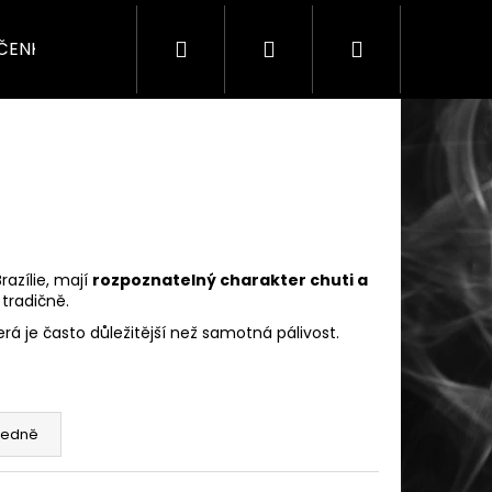
Hledat
Přihlášení
Nákupní
ÍČENKY
SADY & DÁRKY
SEZÓNNÍ
PRO F
košík
razílie, mají
rozpoznatelný charakter chuti a
 tradičně.
terá je často důležitější než samotná pálivost.
edně