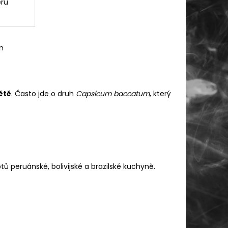
eru
m
ětě
. Často jde o druh
Capsicum baccatum
, který
ů peruánské, bolivijské a brazilské kuchyně.