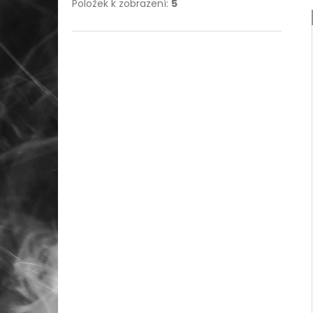
e
Položek k zobrazení:
5
l