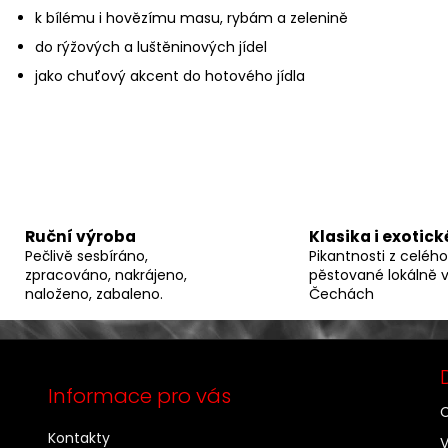
i
k bílému i hovězímu masu, rybám a zelenině
s
do rýžových a luštěninových jídel
u
jako chuťový akcent do hotového jídla
Ruční výroba
Klasika i exotické
Pečlivě sesbíráno,
Pikantnosti z celého
zpracováno, nakrájeno,
pěstované lokálně 
naloženo, zabaleno.
Čechách
Informace pro vás
C
Kontakty
V