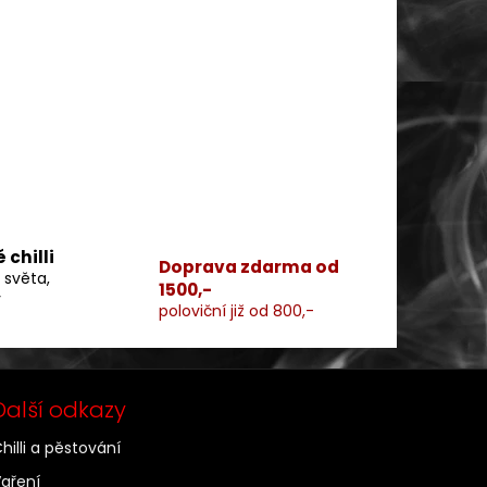
 chilli
Doprava zdarma od
 světa,
1500,-
v
poloviční již od 800,-
Další odkazy
hilli a pěstování
aření