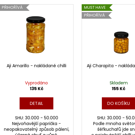
e
V
n
PŘIHOŘÍVÁ
MUST HAVE
ý
í
PŘIHOŘÍVÁ
p
p
i
r
s
o
p
d
r
u
o
k
d
Aji Amarillo - nakládané chilli
Aji Charapita - nakládan
t
u
ů
k
Vyprodáno
Skladem
t
135 Kč
155 Kč
ů
DETAIL
DO KOŠÍKU
SHU: 30.000 - 50.000
SHU: 30.000 - 50.
Nejvoňavější paprička -
Podle mnoha světo
neopakovatelný způsob pálení,
šéfkuchařů jde s
úžasná chuť a vůně.
o nejchutnější chilli