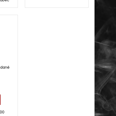
ládané
000