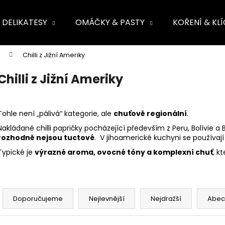
DELIKATESY
OMÁČKY & PASTY
KOŘENÍ & KL
ete najít?
Chilli z Jižní Ameriky
HLEDAT
Chilli z Jižní Ameriky
Tohle není „pálivá“ kategorie, ale
chuťově regionální
.
Nakládané chilli papričky pocházející především z Peru, Bolívie a B
rozhodně nejsou tuctové
. V jihoamerické kuchyni se používají
Typické je
výrazné aroma, ovocné tóny a komplexní chuť
, k
Ř
a
Doporučujeme
Nejlevnější
Nejdražší
Abec
z