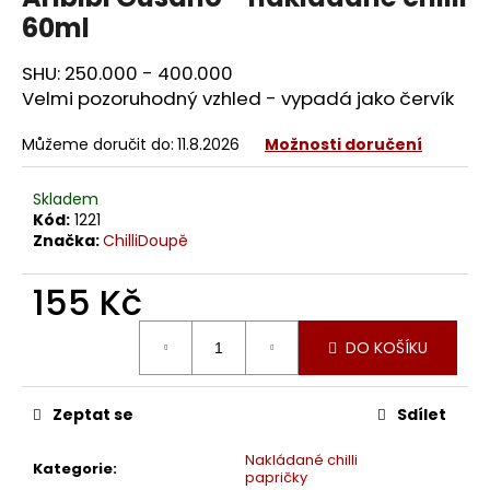
60ml
SHU: 250.000 - 400.000
Velmi pozoruhodný vzhled - vypadá jako červík
Můžeme doručit do:
11.8.2026
Možnosti doručení
Skladem
Kód:
1221
Značka:
ChilliDoupě
155 Kč
Měrná
DO KOŠÍKU
cena:
Zeptat se
Sdílet
Nakládané chilli
Kategorie
:
papričky