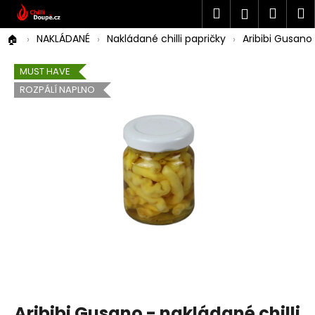
K
Přejít
Hledat
Náku
M
Přihlášen
na
o
Co potřebujete najít?
obsah
Zpět
košík
NAKLÁDANÉ
Nakládané chilli papričky
Aribibi Gusano
š
í
MUST HAVE
HLEDAT
k
ROZPÁLÍ NAPLNO
Aribibi Gusano - nakládané chilli