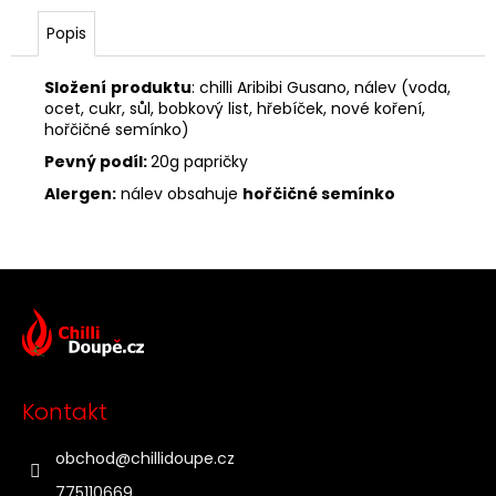
Popis
Složení
produktu
: chilli Aribibi Gusano, nálev (voda,
ocet, cukr, sůl, bobkový list, hřebíček, nové koření,
hořčičné semínko)
Pevný podíl:
20g papričky
Alergen:
nálev obsahuje
hořčičné semínko
Z
á
p
a
t
Kontakt
í
obchod
@
chillidoupe.cz
775110669