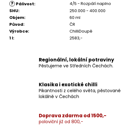
?
4/5 - Rozpálí naplno
Pálivost
:
SHU
:
250.000 - 400.000
Objem
:
60 ml
Původ
:
ČR
Výrobce
:
ChilliDoupě
1 l
:
2583,-
Regionální, lokální potraviny
Pěstujeme ve Středních Čechách.
Klasika i exotické chilli
Pikantnosti z celého světa, pěstované
lokálně v Čechách
Doprava zdarma od 1500,-
poloviční již od 800,-