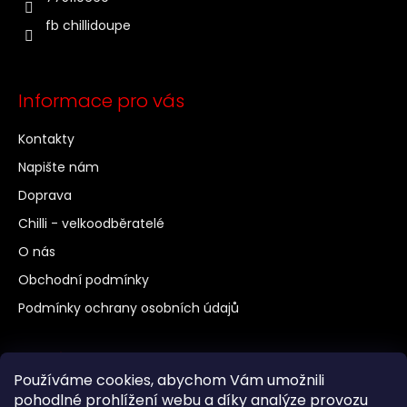
fb chillidoupe
Informace pro vás
Kontakty
Napište nám
Doprava
Chilli - velkoodběratelé
O nás
Obchodní podmínky
Podmínky ochrany osobních údajů
Další odkazy
Používáme cookies, abychom Vám umožnili
Chilli a pěstování
pohodlné prohlížení webu a díky analýze provozu