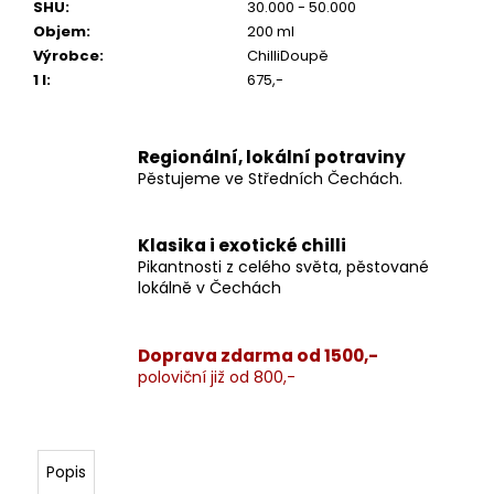
SHU
:
30.000 - 50.000
Objem
:
200 ml
Výrobce
:
ChilliDoupě
1 l
:
675,-
Regionální, lokální potraviny
Pěstujeme ve Středních Čechách.
Klasika i exotické chilli
Pikantnosti z celého světa, pěstované
lokálně v Čechách
Doprava zdarma od 1500,-
poloviční již od 800,-
Popis