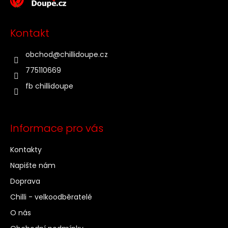
p
a
t
Kontakt
í
obchod
@
chillidoupe.cz
775110669
fb chillidoupe
Informace pro vás
Kontakty
Napište nám
Doprava
Chilli - velkoodběratelé
O nás