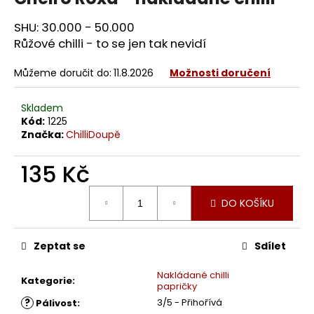
SHU: 30.000 - 50.000
Růžové chilli - to se jen tak nevidí
Můžeme doručit do:
11.8.2026
Možnosti doručení
Skladem
Kód:
1225
Značka:
ChilliDoupě
135 Kč
Měrná
DO KOŠÍKU
cena:
Zeptat se
Sdílet
Nakládané chilli
Kategorie
:
papričky
?
3/5 - Přihořívá
Pálivost
: