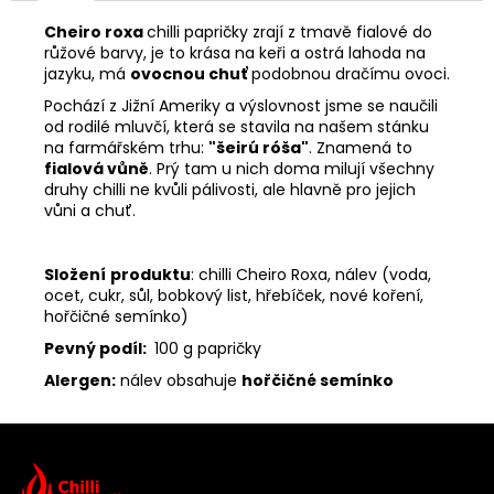
Cheiro roxa
chilli papričky zrají z tmavě fialové do
růžové barvy, je to krása na keři a ostrá lahoda na
jazyku, má
ovocnou chuť
podobnou dračímu ovoci.
Pochází z Jižní Ameriky a výslovnost jsme se naučili
od rodilé mluvčí, která se stavila na našem stánku
na farmářském trhu:
"šeirú róša"
. Znamená to
fialová vůně
. Prý tam u nich doma milují všechny
druhy chilli ne kvůli pálivosti, ale hlavně pro jejich
vůni a chuť.
Složení
produktu
: chilli Cheiro Roxa, nálev (voda,
ocet, cukr, sůl, bobkový list, hřebíček, nové koření,
hořčičné semínko)
Pevný podíl:
100 g papričky
Alergen:
nálev obsahuje
hořčičné semínko
Z
á