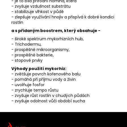
- je to
bílá přírodní hornina
, která
- zvyšuje vzdušnost substrátu
- stabilizuje vlhkost v půdě
- zlepšuje využívání hnojiv a přispívá k dobré kondici
rostlin
a s přidaným boostrem, který obsahuje -
- široké spektrum mykorhizních hub,
- Trichodermu,
- prospěšné mikroorganismy,
- prospěšné bakterie,
- stopové prvky
Výhody použití mykorhiz:
- zvětšuje povrch kořenového balu
- pomáhá při příjmu vody a živin
- uvolňuje
fosfor
- zrychluje tempo růstu
- zvyšuje růst rostlin v chudých půdách
- zvyšuje odolnost vůči období sucha
Z
á