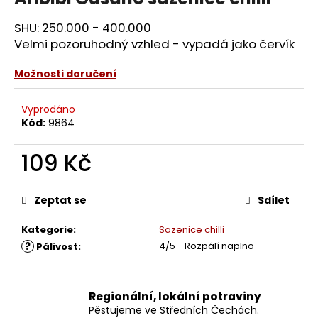
SHU: 250.000 - 400.000
Velmi pozoruhodný vzhled - vypadá jako červík
Možnosti doručení
Vyprodáno
Kód:
9864
109 Kč
Měrná
cena:
Zeptat se
Sdílet
Kategorie
:
Sazenice chilli
?
4/5 - Rozpálí naplno
Pálivost
:
Regionální, lokální potraviny
Pěstujeme ve Středních Čechách.