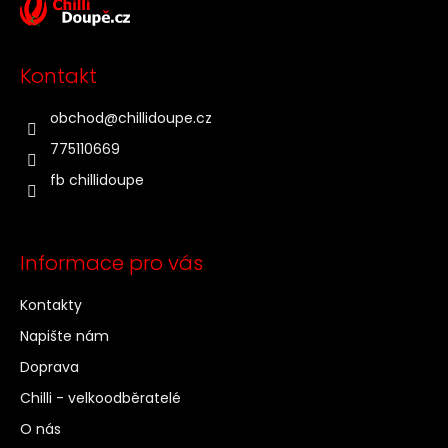
p
a
t
Kontakt
í
obchod
@
chillidoupe.cz
775110669
fb chillidoupe
Informace pro vás
Kontakty
Napište nám
Doprava
Chilli - velkoodběratelé
O nás