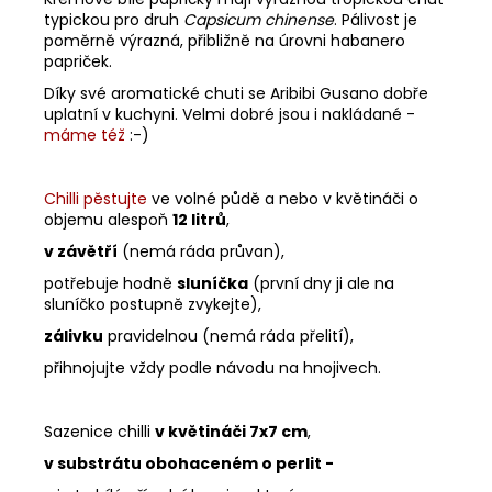
typickou pro druh
Capsicum chinense
. Pálivost je
poměrně výrazná, přibližně na úrovni habanero
papriček.
Díky své aromatické chuti se Aribibi Gusano dobře
uplatní v kuchyni. Velmi dobré jsou i nakládané -
máme též
:-)
Chilli pěstujte
ve volné půdě a nebo v květináči o
objemu alespoň
12 litrů
,
v závětří
(nemá ráda průvan),
potřebuje hodně
sluníčka
(první dny ji ale na
sluníčko postupně zvykejte),
zálivku
pravidelnou (nemá ráda přelití),
přihnojujte vždy podle návodu na hnojivech.
Sazenice chilli
v květináči 7x7 cm
,
v substrátu obohaceném o perlit -