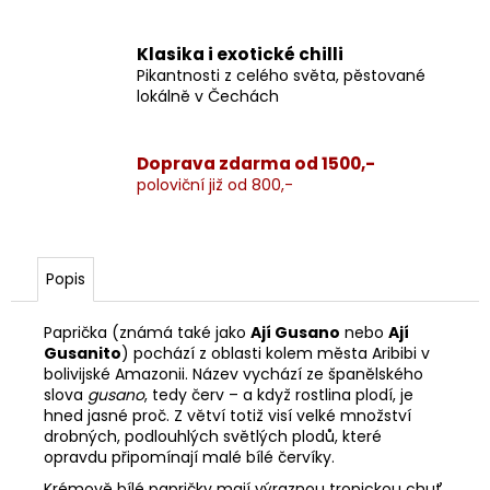
Klasika i exotické chilli
Pikantnosti z celého světa, pěstované
lokálně v Čechách
Doprava zdarma od 1500,-
poloviční již od 800,-
Popis
Paprička (známá také jako
Ají Gusano
nebo
Ají
Gusanito
) pochází z oblasti kolem města Aribibi v
bolivijské Amazonii. Název vychází ze španělského
slova
gusano
, tedy červ – a když rostlina plodí, je
hned jasné proč. Z větví totiž visí velké množství
drobných, podlouhlých světlých plodů, které
opravdu připomínají malé bílé červíky.
Krémově bílé papričky mají výraznou tropickou chuť