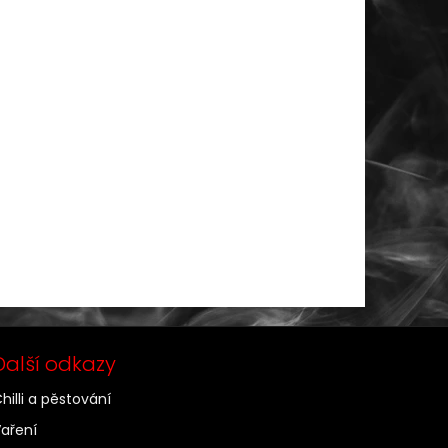
Další odkazy
hilli a pěstování
aření