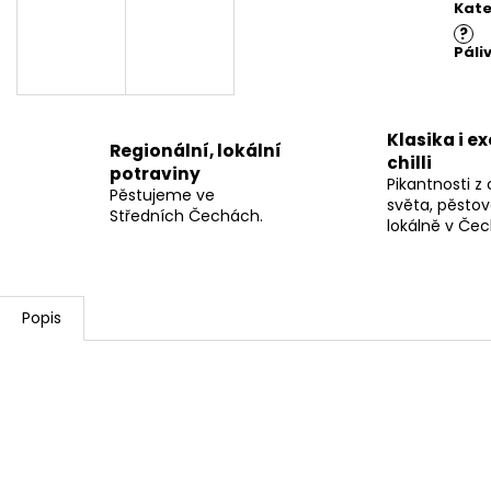
Kate
?
Páli
Klasika i e
Regionální, lokální
chilli
potraviny
Pikantnosti z
Pěstujeme ve
světa, pěsto
Středních Čechách.
lokálně v Če
Popis