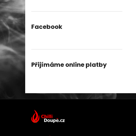
Facebook
Přijímáme online platby
Z
á
p
a
t