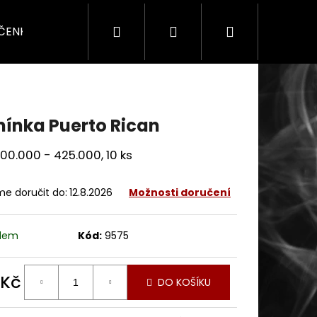
Hledat
Přihlášení
Nákupní
ÍČENKY
SADY & DÁRKY
SEZÓNNÍ
PRO F
košík
ínka Puerto Rican
100.000 - 425.000, 10 ks
e doručit do:
12.8.2026
Možnosti doručení
adem
Kód:
9575
 Kč
DO KOŠÍKU
ná
: