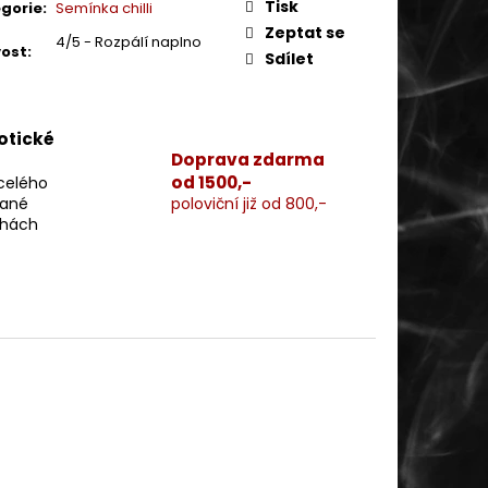
Tisk
gorie
:
Semínka chilli
Zeptat se
4/5 - Rozpálí naplno
vost
:
Sdílet
xotické
Doprava zdarma
od 1500,-
 celého
vané
poloviční již od 800,-
chách