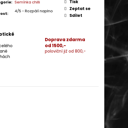
Tisk
gorie
:
Semínka chilli
Zeptat se
4/5 - Rozpálí naplno
vost
:
Sdílet
xotické
Doprava zdarma
od 1500,-
 celého
vané
poloviční již od 800,-
chách