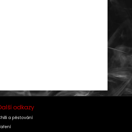
Další odkazy
hilli a pěstování
aření