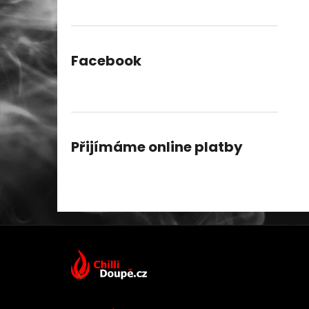
Facebook
Přijímáme online platby
Z
á
p
a
t