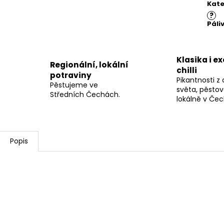
Kate
?
Páli
Klasika i e
Regionální, lokální
chilli
potraviny
Pikantnosti z
Pěstujeme ve
světa, pěsto
Středních Čechách.
lokálně v Če
Popis