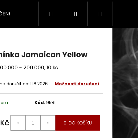
Hledat
Přihlášení
Nákupní
ÍČENKY
SADY & DÁRKY
SEZÓNNÍ
PRO F
košík
ínka Jamaican Yellow
100.000 - 200.000, 10 ks
e doručit do:
11.8.2026
Možnosti doručení
adem
Kód:
9581
 Kč
DO KOŠÍKU
ná
: