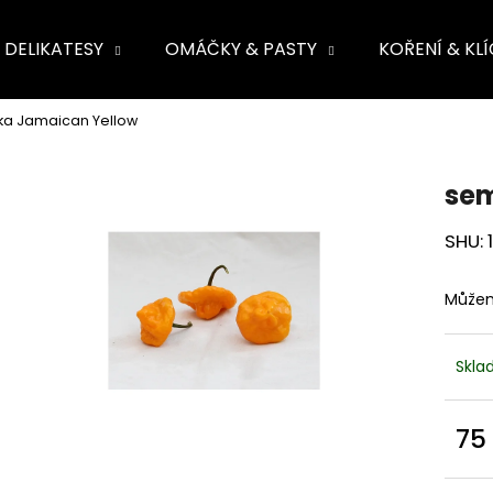
DELIKATESY
OMÁČKY & PASTY
KOŘENÍ & KL
ete najít?
ka Jamaican Yellow
HLEDAT
sem
SHU: 
Můžem
Skl
75
Měr
cena