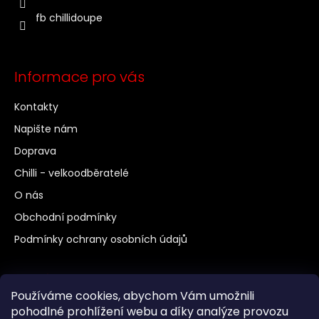
fb chillidoupe
Informace pro vás
Kontakty
Napište nám
Doprava
Chilli - velkoodběratelé
O nás
Obchodní podmínky
Podmínky ochrany osobních údajů
Další odkazy
Používáme cookies, abychom Vám umožnili
Chilli a pěstování
pohodlné prohlížení webu a díky analýze provozu