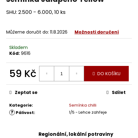
SHU: 2.500 - 6.000, 10 ks
Můžeme doručit do:
11.8.2026
Možnosti doručení
Skladem
Kód:
9616
59 Kč
DO KOŠÍKU
Měrná
cena:
Zeptat se
Sdílet
Kategorie
:
Semínka chilli
?
1/5 - Lehce zahřeje
Pálivost
:
Regionální, lokální potraviny