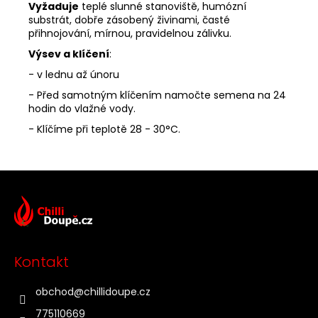
Vyžaduje
teplé slunné stanoviště, humózní
substrát, dobře zásobený živinami, časté
přihnojování, mírnou, pravidelnou zálivku.
Výsev a klíčení
:
- v lednu až únoru
- Před samotným klíčením namočte semena na 24
hodin do vlažné vody.
- Klíčíme při teplotě 28 - 30°C.
Z
á
p
a
t
Kontakt
í
obchod
@
chillidoupe.cz
775110669