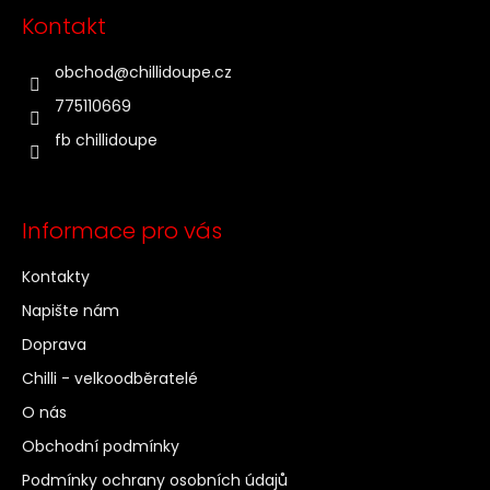
t
Kontakt
í
obchod
@
chillidoupe.cz
775110669
fb chillidoupe
Informace pro vás
Kontakty
Napište nám
Doprava
Chilli - velkoodběratelé
O nás
Obchodní podmínky
Podmínky ochrany osobních údajů