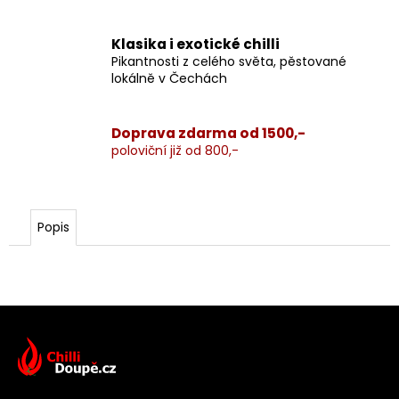
Klasika i exotické chilli
Pikantnosti z celého světa, pěstované
lokálně v Čechách
Doprava zdarma od 1500,-
poloviční již od 800,-
Popis
Z
á
p
a