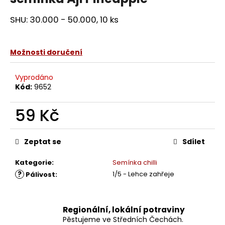
SHU: 30.000 - 50.000, 10 ks
Možnosti doručení
Vyprodáno
Kód:
9652
59 Kč
Měrná
cena:
Zeptat se
Sdílet
Kategorie
:
Semínka chilli
?
1/5 - Lehce zahřeje
Pálivost
:
Regionální, lokální potraviny
Pěstujeme ve Středních Čechách.