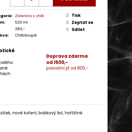
Tisk
gorie
:
Zelenina s chilli
em
:
520 ml
Zeptat se
283,-
Sdílet
obce
:
Chillidoupě
xotické
Doprava zdarma
od 1500,-
 celého
vané
poloviční již od 800,-
chách
řebíček, nové koření, bobkový list, hořčičné