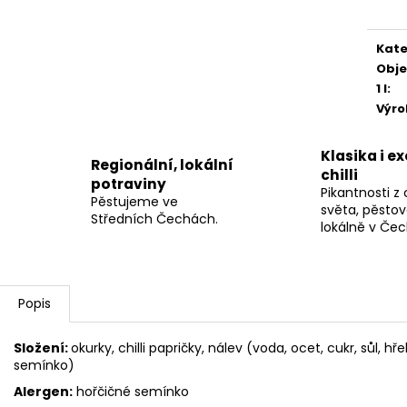
Kate
Obj
1 l
:
Výr
Klasika i e
Regionální, lokální
chilli
potraviny
Pikantnosti z
Pěstujeme ve
světa, pěsto
Středních Čechách.
lokálně v Če
Popis
Složení:
okurky, chilli papričky, nálev (voda, ocet, cukr, sůl, h
semínko)
Alergen:
hořčičné semínko