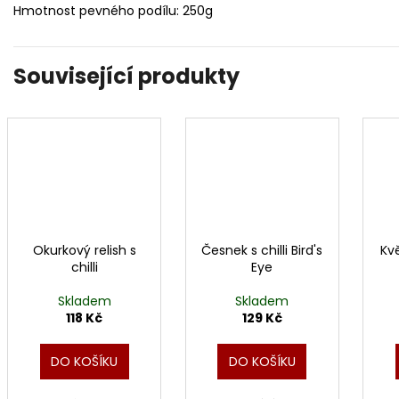
Hmotnost pevného podílu: 250g
Související produkty
Okurkový relish s
Česnek s chilli Bird's
Kv
chilli
Eye
Skladem
Skladem
118 Kč
129 Kč
DO KOŠÍKU
DO KOŠÍKU