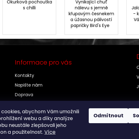
Okurková pochoutka
Vynikající chuť
s chilli
nálevu s jemně
Jal
křupavým česnekem
- 
a úžasnou pálivostí
Vá
papričky Bird's Eye
Informace pro vás
C
Kontakty
V
Napište nám
J
Doprava
Chilli - velkoodběratelé
 cookies, abychom Vám umožnili
O nás
Odmítnout
S
rohlížení webu a díky analýze
Obchodní podmínky
bu neustále zlepšovali jeho
kon a použitelnost.
Více
Podmínky ochrany osobních údajů