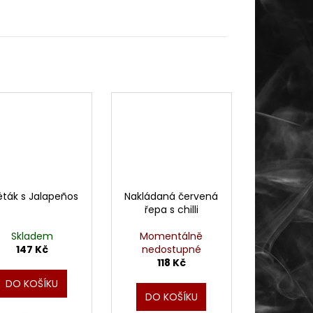
ěták s Jalapeños
Nakládaná červená
řepa s chilli
Skladem
Momentálně
147 Kč
nedostupné
118 Kč
DO KOŠÍKU
DO KOŠÍKU