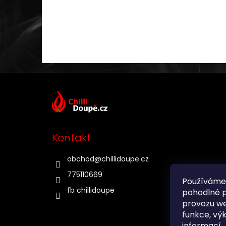
Z
á
p
a
t
Kontakt
í
obchod
@
chillidoupe.cz
775110669
Používáme
fb chillidoupe
pohodlné p
provozu we
funkce, vý
informací