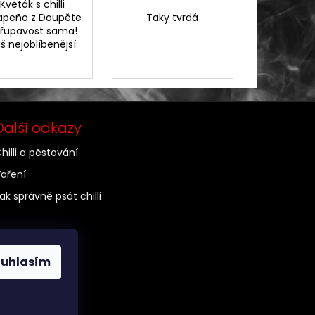
Květák s chilli
apeño z Doupěte
Taky tvrdá
křupavost sama!
š nejoblíbenější
Další odkazy
hilli a pěstování
aření
ak správně psát chilli
ouhlasím