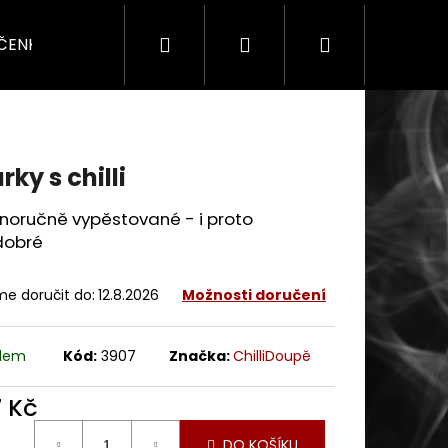
Hledat
Přihlášení
Nákupní
ÍČENKY
SADY & DÁRKY
SEZÓNNÍ
PRO F
košík
rky s chilli
noručně vypěstované - i proto
dobré
e doručit do:
12.8.2026
Možnosti doručení
adem
Kód:
3907
Značka:
ChilliDoupě
7 Kč
ná
DO KOŠÍKU
: