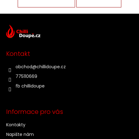
Z
á
p
a
t
Kontakt
í
obchod
@
chillidoupe.cz
775110669
fb chillidoupe
Informace pro vás
Kontakty
Napište nám