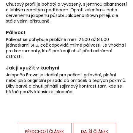
Chuťový profil je bohatý a vyvážený, s jemnou pikantností
a lehkým zemitým podtónem. Oproti zelenému nebo
červenému jalapeñu působí Jalapeño Brown plněji, ale
stále velmi přístupně.
Pálivost
Pálivost se pohybuje přibližně mezi 2 500 až 8 000
jednotkami SHU, což odpovídá mírné pálivosti. Je vhodná i
pro konzumenty, kteří preferují chuť před extrémní
ostrostí.
Jak ji využít v kuchyni
Jalapeño Brown je ideální pro pečení, grilování, plnění
nebo jako originální přísada do omáček a teplých pokrmů.
Díky barvě a chuti přináší zajímavý kontrast tam, kde se
běžně používá klasické jalapeño.
PŘEDCHOZÍ ČLÁNEK
DALŠÍ ČLÁNEK