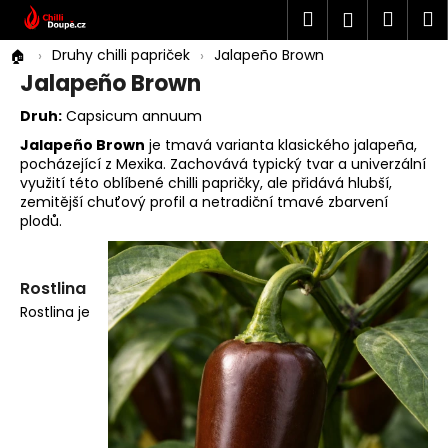
K
Přejít
Hledat
Náku
M
Přihlášen
na
o
Co potřebujete najít?
obsah
Zpět
košík
Druhy chilli papriček
Jalapeño Brown
š
Jalapeño Brown
í
HLEDAT
k
Druh:
Capsicum annuum
Jalapeño Brown
je tmavá varianta klasického jalapeña,
pocházející z Mexika. Zachovává typický tvar a univerzální
využití této oblíbené chilli papričky, ale přidává hlubší,
zemitější chuťový profil a netradiční tmavé zbarvení
plodů.
Rostlina
Rostlina je