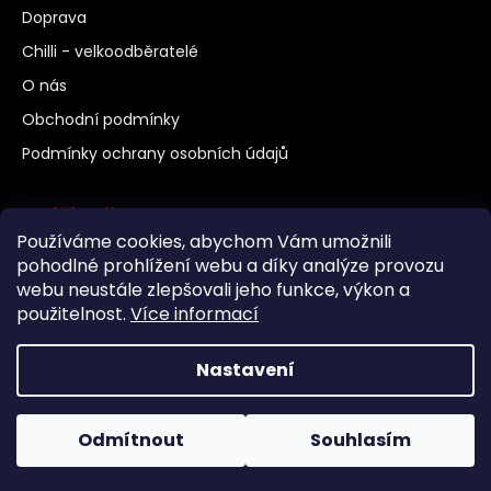
Doprava
Chilli - velkoodběratelé
O nás
Obchodní podmínky
Podmínky ochrany osobních údajů
Další odkazy
Používáme cookies, abychom Vám umožnili
Chilli a pěstování
pohodlné prohlížení webu a díky analýze provozu
webu neustále zlepšovali jeho funkce, výkon a
Vaření
použitelnost.
Více informací
Jak správně psát chilli
Nastavení
Vytvořil Shoptet
Copyright 2026
chillidoupe.cz
. Všechna práva
Odmítnout
Souhlasím
vyhrazena.
Upravit nastavení cookies
Doprava ZDARMA od 1500,- a doručujeme i na SLOVENSKO