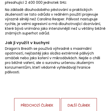
přesahující 2 400 000 jednotek SHU.
Na základě dlouhodobého pěstování a praktických
zkušeností se tato odrůda v reálném použití projevuje
výrazně silněji než Carolina Reaper. Pálivost nastupuje
rychle, je velmi agresivní a má dlouhotrvající doznívání,
které bývá vnímáno jako intenzivnější než u většiny běžně
známých superhot odrůd.
Jak ji využít v kuchyni
Dragon’s Breath se používá výhradně s maximální
opatrností, nejčastěji jako složka extrémně pálivých
omáček nebo jako koření v mikrodávkách. Nejde o chilli
pro běžné vaření, ale o surovinu určenou zkušeným
konzumentům, kteří vědomě vyhledávají hranice
pálivosti.
PŘEDCHOZÍ ČLÁNEK
DALŠÍ ČLÁNEK