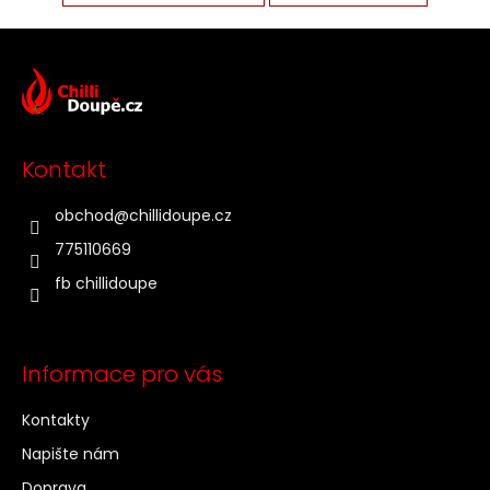
Z
á
p
a
t
Kontakt
í
obchod
@
chillidoupe.cz
775110669
fb chillidoupe
Informace pro vás
Kontakty
Napište nám
Doprava