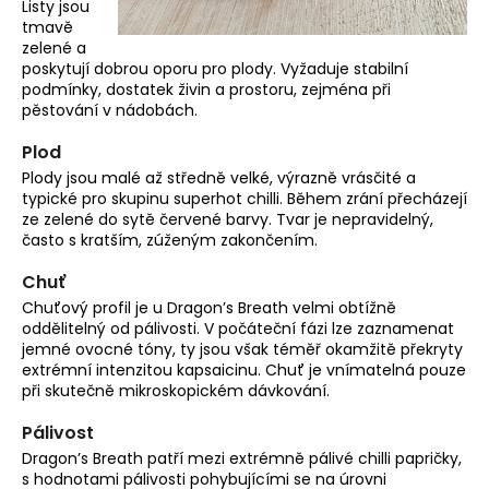
Listy jsou
tmavě
zelené a
poskytují dobrou oporu pro plody. Vyžaduje stabilní
podmínky, dostatek živin a prostoru, zejména při
pěstování v nádobách.
Plod
Plody jsou malé až středně velké, výrazně vrásčité a
typické pro skupinu superhot chilli. Během zrání přecházejí
ze zelené do sytě červené barvy. Tvar je nepravidelný,
často s kratším, zúženým zakončením.
Chuť
Chuťový profil je u Dragon’s Breath velmi obtížně
oddělitelný od pálivosti. V počáteční fázi lze zaznamenat
jemné ovocné tóny, ty jsou však téměř okamžitě překryty
extrémní intenzitou kapsaicinu. Chuť je vnímatelná pouze
při skutečně mikroskopickém dávkování.
Pálivost
Dragon’s Breath patří mezi extrémně pálivé chilli papričky,
s hodnotami pálivosti pohybujícími se na úrovni