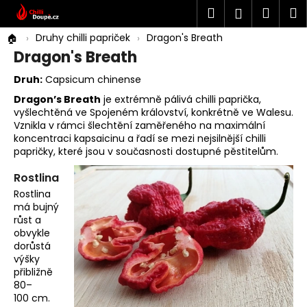
K
Přejít
Hledat
Náku
M
Přihlášen
na
o
Co potřebujete najít?
obsah
Zpět
košík
Druhy chilli papriček
Dragon's Breath
š
Dragon's Breath
í
HLEDAT
k
Druh:
Capsicum chinense
Dragon’s Breath
je extrémně pálivá chilli paprička,
vyšlechtěná ve Spojeném království, konkrétně ve Walesu.
Vznikla v rámci šlechtění zaměřeného na maximální
koncentraci kapsaicinu a řadí se mezi nejsilnější chilli
papričky, které jsou v současnosti dostupné pěstitelům.
Rostlina
Rostlina
má bujný
růst a
obvykle
dorůstá
výšky
přibližně
80–
100 cm.