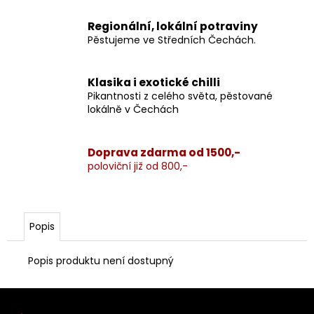
Regionální, lokální potraviny
Pěstujeme ve Středních Čechách.
Klasika i exotické chilli
Pikantnosti z celého světa, pěstované
lokálně v Čechách
Doprava zdarma od 1500,-
poloviční již od 800,-
Popis
Popis produktu není dostupný
Z