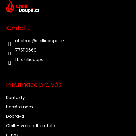
á
p
a
t
Kontakt
í
obchod
@
chillidoupe.cz
775110669
fb chillidoupe
Informace pro vás
Kontakty
Napište nám
Doprava
Chilli - velkoodběratelé
O nás