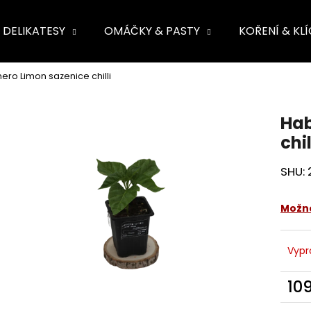
DELIKATESY
OMÁČKY & PASTY
KOŘENÍ & KL
ete najít?
ro Limon sazenice chilli
HLEDAT
Hab
chil
SHU:
Možno
Vypr
10
Měr