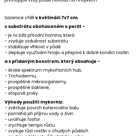
přihnojujte vždy podle návodu na hnojivech.
Sazenice chilli
v květináči 7x7 cm
,
v substrátu obohaceném o perlit -
- je to
bílá přírodní hornina
, která
- zvyšuje vzdušnost substrátu
- stabilizuje vlhkost v půdě
- zlepšuje využívání hnojiv a přispívá k dobré kondici rostlin
a s přidaným boostrem, který obsahuje -
- široké spektrum mykorhizních hub,
- Trichodermu,
- prospěšné mikroorganismy,
- prospěšné bakterie,
- stopové prvky
Výhody použití mykorhiz:
- zvětšuje povrch kořenového balu
- pomáhá při příjmu vody a živin
- uvolňuje
fosfor
- zrychluje tempo růstu
- zvyšuje růst rostlin v chudých půdách