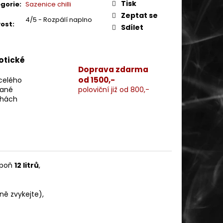
:
Tisk
gorie
:
Sazenice chilli
Zeptat se
4/5 - Rozpálí naplno
vost
:
Sdílet
xotické
Doprava zdarma
od 1500,-
 celého
vané
poloviční již od 800,-
chách
spoň
12 litrů
,
ně zvykejte),