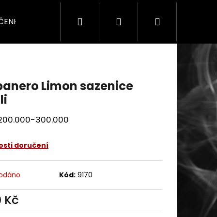
Hledat
Přihlášení
Nákupní
ÍČENKY
SADY & DÁRKY
SEZÓNNÍ
PRO F
košík
anero Limon sazenice
li
 200.000-300.000
sti doručení
odáno
Kód:
9170
9 Kč
ná