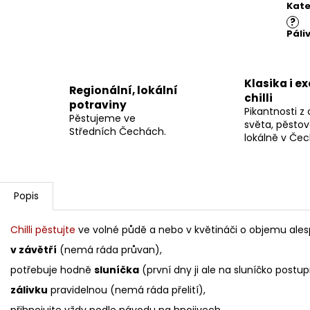
cena
Kate
?
Páli
Klasika i e
Regionální, lokální
chilli
potraviny
Pikantnosti z
Pěstujeme ve
světa, pěsto
Středních Čechách.
lokálně v Če
Popis
Chilli pěstujte
ve volné půdě a nebo v květináči o objemu ale
v závětří
(nemá ráda průvan),
potřebuje hodně
sluníčka
(první dny ji ale na sluníčko postup
zálivku
pravidelnou (nemá ráda přelití),