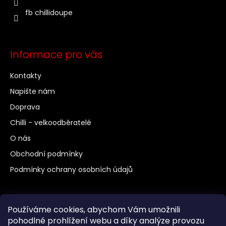
fb chillidoupe
Informace pro vás
Kontakty
Napište nám
Doprava
Chilli - velkoodběratelé
O nás
Obchodní podmínky
Podmínky ochrany osobních údajů
Další odkazy
Používáme cookies, abychom Vám umožnili
Chilli a pěstování
pohodlné prohlížení webu a díky analýze provozu