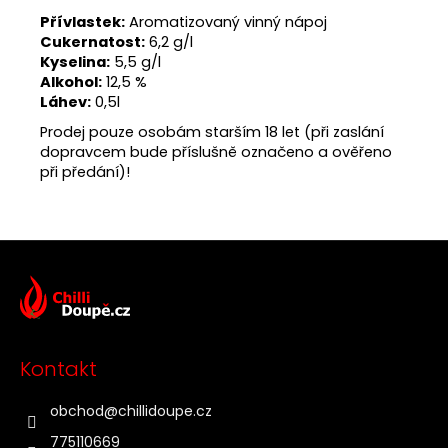
Přívlastek:
Aromatizovaný vinný nápoj
Cukernatost:
6,2 g/l
Kyselina:
5,5 g/l
Alkohol:
12,5 %
Láhev:
0,5l
Prodej pouze osobám starším 18 let (při zaslání
dopravcem bude příslušně označeno a ověřeno
při předání)!
Z
á
p
a
t
Kontakt
í
obchod
@
chillidoupe.cz
775110669