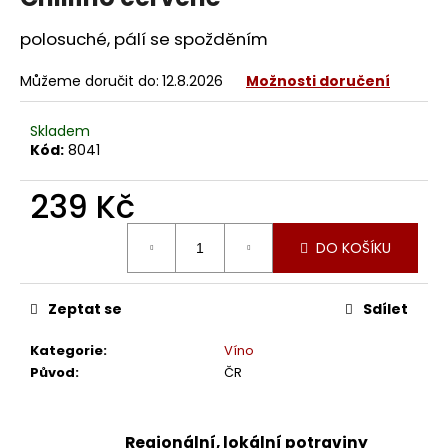
polosuché, pálí se spožděním
Můžeme doručit do:
12.8.2026
Možnosti doručení
Skladem
Kód:
8041
239 Kč
Měrná
DO KOŠÍKU
cena:
Zeptat se
Sdílet
Kategorie
:
Víno
Původ
:
ČR
Regionální, lokální potraviny