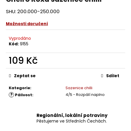
SHU: 200.000-250.000
Možnosti doručení
Vyprodáno
Kód:
9155
109 Kč
Měrná
cena:
Zeptat se
Sdílet
Kategorie
:
Sazenice chilli
?
4/5 - Rozpálí naplno
Pálivost
:
Regionální, lokální potraviny
Pěstujeme ve Středních Čechách.