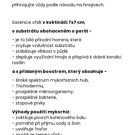
přihnojujte vždy podle návodu na hnojivech.
Sazenice chilli
v květináči 7x7 cm
,
v substrátu obohaceném o perlit -
- je to
bílá přírodní hornina
, která
- zvyšuje vzdušnost substrátu
- stabilizuje vlhkost v půdě
- zlepšuje využívání hnojiv a přispívá k dobré kondici
rostlin
a s přidaným boostrem, který obsahuje -
- široké spektrum mykorhizních hub,
- Trichodermu,
- prospěšné mikroorganismy,
- prospěšné bakterie,
- stopové prvky
Výhody použití mykorhiz:
- zvětšuje povrch kořenového balu
- pomáhá při příjmu vody a živin
- uvolňuje
fosfor
- zrychluje tempo růstu