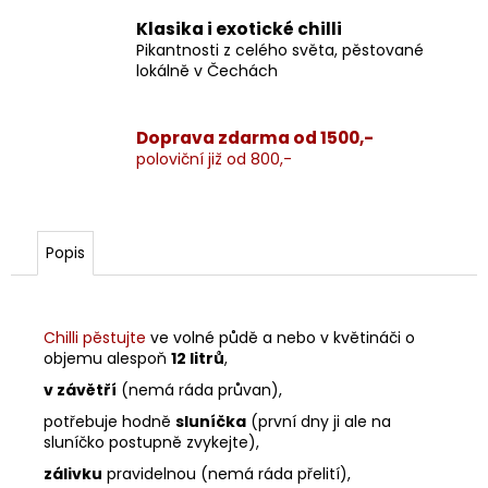
Klasika i exotické chilli
Pikantnosti z celého světa, pěstované
lokálně v Čechách
Doprava zdarma od 1500,-
poloviční již od 800,-
Popis
Chilli pěstujte
ve volné půdě a nebo v květináči o
objemu alespoň
12 litrů
,
v závětří
(nemá ráda průvan),
potřebuje hodně
sluníčka
(první dny ji ale na
sluníčko postupně zvykejte),
zálivku
pravidelnou (nemá ráda přelití),