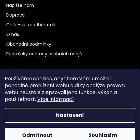
Napište nám
Doprava
Chilli - velkoodběratelé
O nás
Obchodní podmínky
Podmínky ochrany osobních údajů
Další odkazy
Používáme cookies, abychom Vám umožnili
Chilli a pěstování
pohodlné prohlížení webu a díky analýze provozu
webu neustále zlepšovali jeho funkce, výkon a
Vaření
použitelnost.
Více informací
Jak správně psát chilli
Nastavení
Vytvořil Shoptet
Copyright 2026
chillidoupe.cz
. Všechna práva
Odmítnout
Souhlasím
vyhrazena.
Upravit nastavení cookies
Doprava ZDARMA od 1500,- a doručujeme i na SLOVENSKO