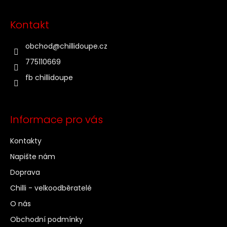
a
t
Kontakt
í
obchod
@
chillidoupe.cz
775110669
fb chillidoupe
Informace pro vás
Kontakty
Napište nám
Doprava
Chilli - velkoodběratelé
O nás
Obchodní podmínky