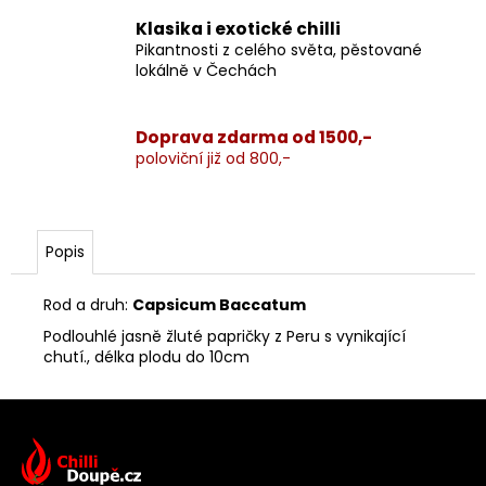
Klasika i exotické chilli
Pikantnosti z celého světa, pěstované
lokálně v Čechách
Doprava zdarma od 1500,-
poloviční již od 800,-
Popis
Rod a druh:
Capsicum Baccatum
Podlouhlé jasně žluté papričky z Peru s vynikající
chutí., délka plodu do 10cm
Z
á
p