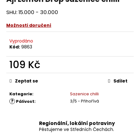
SHU: 15.000 - 30.000
Možnosti doručení
Vyprodáno
Kód:
9863
109 Kč
Měrná
cena:
Zeptat se
Sdílet
Kategorie
:
Sazenice chilli
?
3/5 - Přihořívá
Pálivost
:
Regionální, lokální potraviny
Pěstujeme ve Středních Čechách.